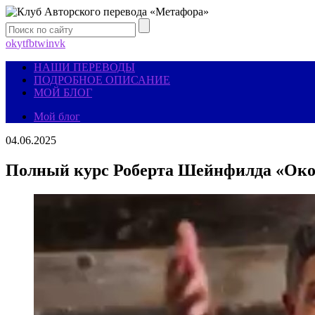
ok
yt
fb
tw
in
vk
НАШИ ПЕРЕВОДЫ
ПОДРОБНОЕ ОПИСАНИЕ
МОЙ БЛОГ
Мой блог
04.06.2025
Полный курс Роберта Шейнфилда «Окон