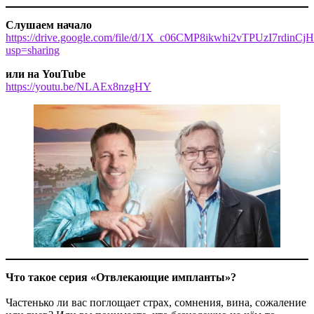
Слушаем начало
https://drive.google.com/file/d/1X_c06CMP8ikwhi2vTPUzI7rdinCj
usp=sharing
или на YouTube
https://youtu.be/NLAEx8nzgHY
Что такое серия «Отвлекающие импланты»?
Частенько ли вас поглощает страх, сомнения, вина, сожаление