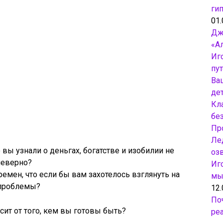
ги
01.
Дж
«А
Иг
пу
Ва
дет
Кл
бе
Пр
Ле
о вы узнали о деньгах, богатстве и изобилии не
оз
неверно?
Иг
емен, что если бы вам захотелось взглянуть на
мы
 проблемы?
12.
По
сит от того, кем вы готовы быть?
ре