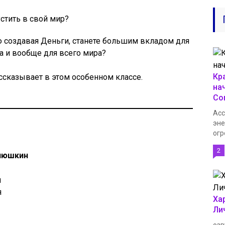
стить в свой мир?
ью создавая Деньги, станете большим вкладом для
да и вообще для всего мира?
Кр
ссказывает в этом особенном классе.
на
Co
Acc
эне
огр
2
олюшкин
я
я
Ха
Ли