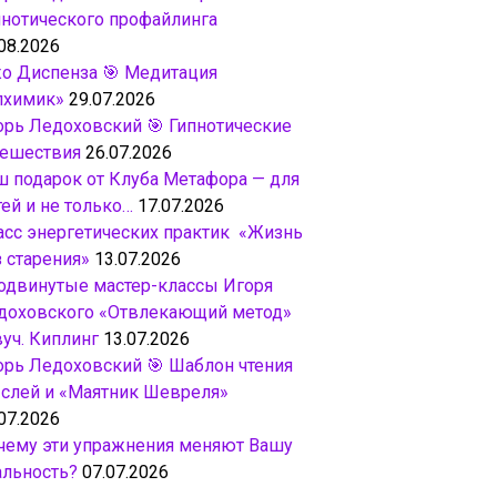
пнотического профайлинга
08.2026
о Диспенза 🎯 Медитация
лхимик»
29.07.2026
орь Ледоховский 🎯 Гипнотические
тешествия
26.07.2026
ш подарок от Клуба Метафора — для
ей и не только…
17.07.2026
асс энергетических практик «Жизнь
з старения»
13.07.2026
одвинутые мастер-классы Игоря
доховского «Отвлекающий метод»
вуч. Киплинг
13.07.2026
орь Ледоховский 🎯 Шаблон чтения
слей и «Маятник Шевреля»
07.2026
чему эти упражнения меняют Вашу
альность?
07.07.2026