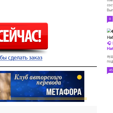
озв
сос
Вып
0
🎧
На
ауд
под
45