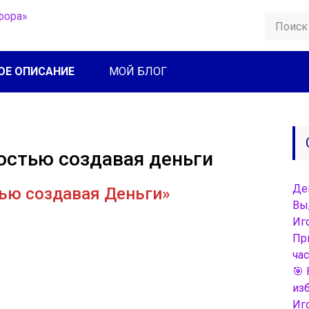
ОЕ ОПИСАНИЕ
МОЙ БЛОГ
костью создавая деньги
Де
тью создавая Деньги»
Вы
Иг
Пр
час
🎯 
из
Иг