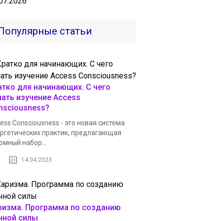
07.2026
Популярные статьи
атко для начинающих. С чего
чать изучение Access
nsciousness?
ess Consciousness - это новая система
ргетических практик, предлагающая
омный набор...
14.04.2023
ризма. Программа по созданию
чной силы