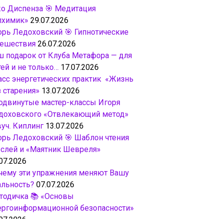
о Диспенза 🎯 Медитация
лхимик»
29.07.2026
орь Ледоховский 🎯 Гипнотические
тешествия
26.07.2026
ш подарок от Клуба Метафора — для
ей и не только…
17.07.2026
асс энергетических практик «Жизнь
з старения»
13.07.2026
одвинутые мастер-классы Игоря
доховского «Отвлекающий метод»
вуч. Киплинг
13.07.2026
орь Ледоховский 🎯 Шаблон чтения
слей и «Маятник Шевреля»
07.2026
чему эти упражнения меняют Вашу
альность?
07.07.2026
тодичка 📚 «Основы
ергоинформационной безопасности»