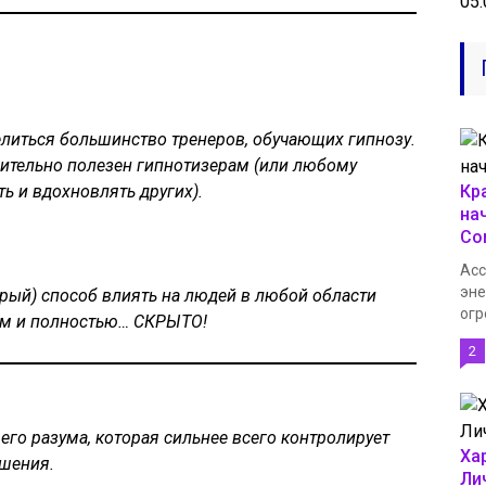
05.
делиться большинство тренеров, обучающих гипнозу.
чительно полезен гипнотизерам (или любому
Кр
ь и вдохновлять других).
на
Co
Acc
эне
ый) способ влиять на людей в любой области
огр
ком и полностью… СКРЫТО!
2
го разума, которая сильнее всего контролирует
Ха
ешения.
Ли