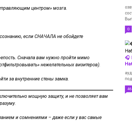
озв
 «управляющим центром» мозга.
сос
Вып
0
дсознанию, если СНАЧАЛА не обойдете
🎧
репость. Сначала вам нужно пройти мимо
На
«отфильтровывать» нежелательных визитеров).
ауд
йти за внутренние стены замка.
под
46
ключительно мощную защиту, и не позволяет вам
разуму.
еланием и сомнениями – даже если у вас самые