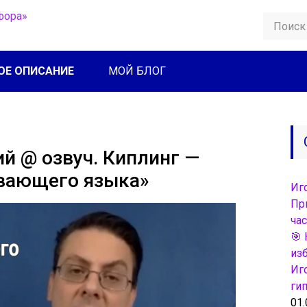
ОЕ ОПИСАНИЕ
МОЙ БЛОГ
ий @ озвуч. Киплинг —
вающего языка»
Иг
Пр
час
🎯 
из
Иг
ги
01.