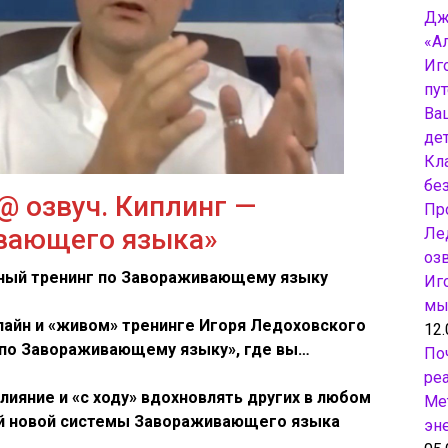
Дж
«А
Иг
пу
Ва
дет
Кл
бе
@ озвуч. Киплинг —
Пр
вающего языка»
Ле
оз
ный тренинг по Завораживающему языку
Иг
мы
лайн и «живом» тренинге Игоря Ледоховского
12.
по Завораживающему языку», где вы…
По
ре
лияние и «с ходу» вдохновлять других в любом
Ме
ей новой системы Завораживающего языка
эн