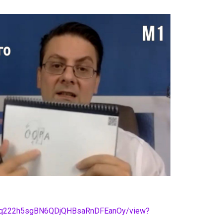
2cCMq222h5sgBN6QDjQHBsaRnDFEanOy/view?