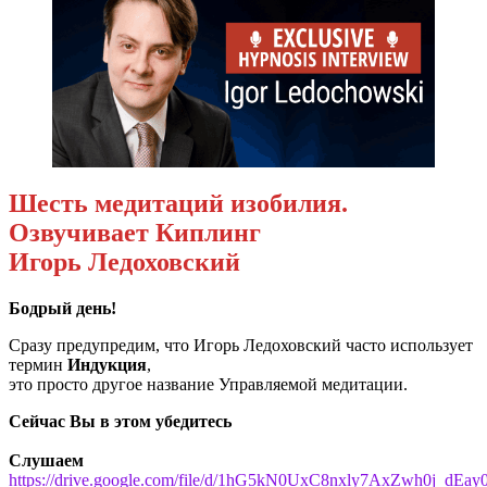
Шесть медитаций изобилия.
Озвучивает Киплинг
Игорь Ледоховский
Бодрый день!
Сразу предупредим, что Игорь Ледоховский часто использует
термин
Индукция
,
это просто другое название Управляемой медитации.
Сейчас Вы в этом убедитесь
Слушаем
https://drive.google.com/file/d/1hG5kN0UxC8nxly7AxZwh0j_dEa