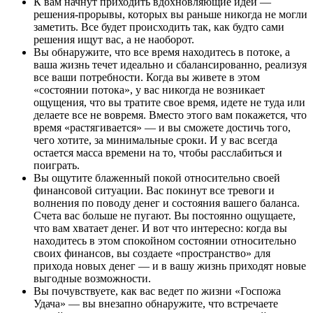
К вам начнут приходить вдохновляющие идеи —
решения-прорывы, которых вы раньше никогда не могли
заметить. Все будет происходить так, как будто сами
решения ищут вас, а не наоборот.
Вы обнаружите, что все время находитесь в потоке, а
ваша жизнь течет идеально и сбалансированно, реализуя
все ваши потребности. Когда вы живете в этом
«состоянии потока», у вас никогда не возникает
ощущения, что вы тратите свое время, идете не туда или
делаете все не вовремя. Вместо этого вам покажется, что
время «растягивается» — и вы сможете достичь того,
чего хотите, за минимальные сроки. И у вас всегда
остается масса времени на то, чтобы расслабиться и
поиграть.
Вы ощутите блаженный покой относительно своей
финансовой ситуации. Вас покинут все тревоги и
волнения по поводу денег и состояния вашего баланса.
Счета вас больше не пугают. Вы постоянно ощущаете,
что вам хватает денег. И вот что интересно: когда вы
находитесь в этом спокойном состоянии относительно
своих финансов, вы создаете «пространство» для
прихода новых денег — и в вашу жизнь приходят новые
выгодные возможности.
Вы почувствуете, как вас ведет по жизни «Госпожа
Удача» — вы внезапно обнаружите, что встречаете