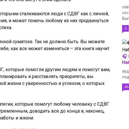
озв
сос
оторыми сталкиваются люди с СДВГ как с личной,
Вып
ения, и может помочь любому из них продвинуться
спеха.
0
нной суматохе. Так не должно быть. Вы можете
ебе, как все может измениться – эта книга научит
🎧
На
Г, которые помогли другим людям и помогут вам,
ауд
 планировать и расставлять приоритеты, вы
под
ной жизни с уверенностью и успехом, о которых
46
атегии, которые помогут любому человеку с СДВГ
тремленным, доводить все до конца и, наконец,
 работы и жизни.