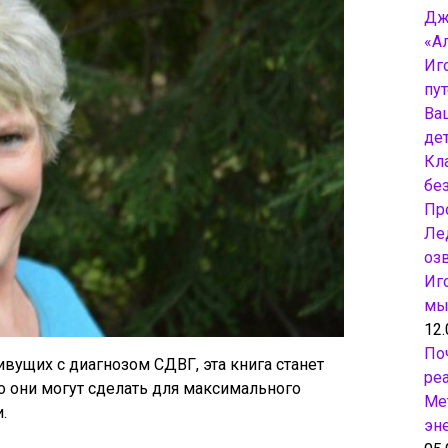
Дж
«А
Иг
пу
Ва
дет
Кл
бе
Пр
Ле
оз
Иг
мы
12.
По
ущих с диагнозом СДВГ, эта книга станет
ре
о они могут сделать для максимального
Ме
.
эн