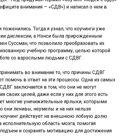
ефицита внимания — «СДВ») и написал о нем в
поженились. Тогда я узнал, что коучинги уже
ии дислексии, а Нэнси была прирожденным
зен Суссман, что позволило преобразовать их
лизованную учебную программу, целью которой
аботе со взрослыми людьми с СДВГ.
 принимать во внимание то, что причины СДВГ
т помочь в ответ на эти процессы. Одна из самых
СДВГ заключается в том, что они не могут
 своих целей, даже если у них для этого есть
дает многие уничижительные ярлыки, которыми
то они ленивы, неумелы и на них нельзя
а, коучинг действует на внешнюю лобную долю
а исполнительную область мозга, помогая
подъем и сохранять мотивацию для достижения