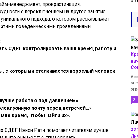
05.
айм-менеджмент, прокрастинация,
рудности с переключением на другое занятие
уникального подхода, о котором рассказывает
 с этими поведенческими проявлениями.
:
ать СДВГ контролировать ваши время, работу и
Кр
на
Co
, с которыми сталкивается взрослый человек
Acc
эне
огр
2
 лучше работаю под давлением».
электронную почту перед встречей…»
 мне время, чтобы найти их».
Ха
по СДВГ Нэнси Рати помогает читателям лучше
Ли
 и что они могут с этим сделать.