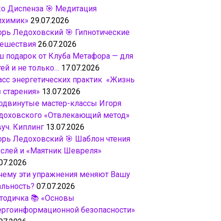
о Диспенза 🎯 Медитация
лхимик»
29.07.2026
орь Ледоховский 🎯 Гипнотические
тешествия
26.07.2026
ш подарок от Клуба Метафора — для
ей и не только…
17.07.2026
асс энергетических практик «Жизнь
з старения»
13.07.2026
одвинутые мастер-классы Игоря
доховского «Отвлекающий метод»
вуч. Киплинг
13.07.2026
орь Ледоховский 🎯 Шаблон чтения
слей и «Маятник Шевреля»
07.2026
чему эти упражнения меняют Вашу
альность?
07.07.2026
тодичка 📚 «Основы
ергоинформационной безопасности»