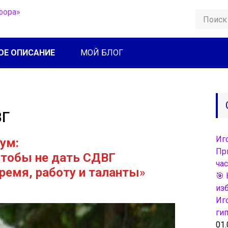
ОЕ ОПИСАНИЕ
МОЙ БЛОГ
ВГ
Иг
ум:
Пр
 чтобы не дать СДВГ
час
ремя, работу и таланты
»
🎯 
из
Иг
ги
01.