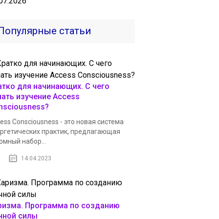
07.2026
Популярные статьи
атко для начинающих. С чего
чать изучение Access
nsciousness?
ess Consciousness - это новая система
ргетических практик, предлагающая
омный набор...
14.04.2023
ризма. Программа по созданию
чной силы