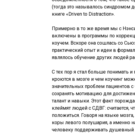
(тогда это называлось синдромом д
книге «Driven to Distraction».
Примерно в то же время мы с Нэнси 
включены в программы по коррекц
коучем. Вскоре она сошлась со Сью
практический опыт и идеи в форма
являлось обучение других людей р
С тех пор я стал больше понимать и
кроются в мозге и чем коучинг може
значительных проблем пациентов с 
сохранять мотивацию для достижения
талант и навыки. Этот факт порож
клеймят людей с СДВГ: считается, ч
положиться. Говоря на языке мозг
коры левого полушария, а именно н
человеку поддерживать душевный 