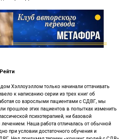
 Рейти
Недом Хэллоуэллом только начинали оттачивать
вело к написанию серии из трех книг об
 работая со взрослыми пациентами с СДВГ, мы
чали прошлое этих пациентов в попытках изменить
лассической психотерапией, ни базовой
лечением. Наша работа отличалась от обычной
одно при условии достаточного обучения и
СДВГ. Нед придумал термин «коучинг людей с СДВ»