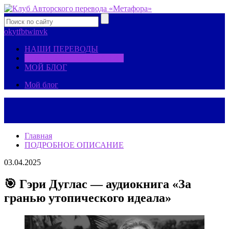
ok
yt
fb
tw
in
vk
НАШИ ПЕРЕВОДЫ
ПОДРОБНОЕ ОПИСАНИЕ
МОЙ БЛОГ
Мой блог
Главная
ПОДРОБНОЕ ОПИСАНИЕ
03.04.2025
🎯 Гэри Дуглас — аудиокнига «За
гранью утопического идеала»