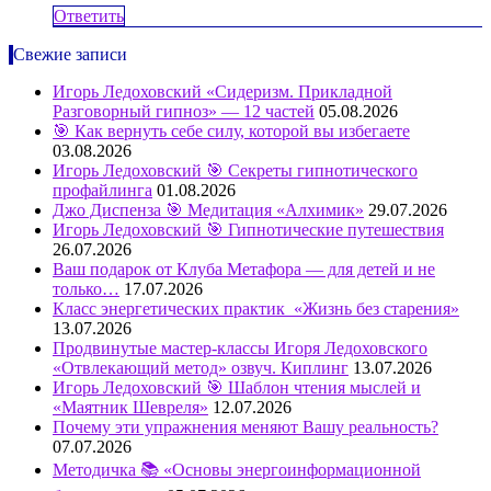
Ответить
Свежие записи
Игорь Ледоховский «Сидеризм. Прикладной
Разговорный гипноз» — 12 частей
05.08.2026
🎯 Как вернуть себе силу, которой вы избегаете
03.08.2026
Игорь Ледоховский 🎯 Секреты гипнотического
профайлинга
01.08.2026
Джо Диспенза 🎯 Медитация «Алхимик»
29.07.2026
Игорь Ледоховский 🎯 Гипнотические путешествия
26.07.2026
Ваш подарок от Клуба Метафора — для детей и не
только…
17.07.2026
Класс энергетических практик «Жизнь без старения»
13.07.2026
Продвинутые мастер-классы Игоря Ледоховского
«Отвлекающий метод» озвуч. Киплинг
13.07.2026
Игорь Ледоховский 🎯 Шаблон чтения мыслей и
«Маятник Шевреля»
12.07.2026
Почему эти упражнения меняют Вашу реальность?
07.07.2026
Методичка 📚 «Основы энергоинформационной